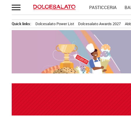
Passa
PASTICCERIA
BA
al
contenuto
Quick links:
Dolcesalato Power List
Dolcesalato Awards 2027
Abb