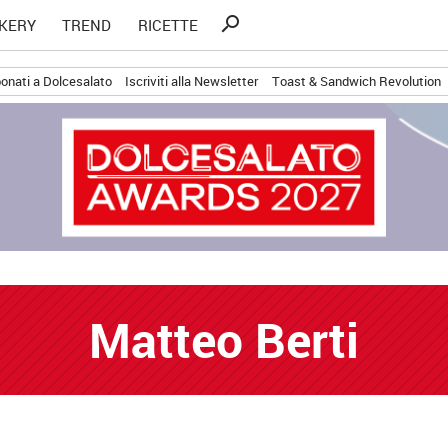
Ricerca
search
KERY
TREND
RICETTE
per:
onati a Dolcesalato
Iscriviti alla Newsletter
Toast & Sandwich Revolution
Matteo Berti