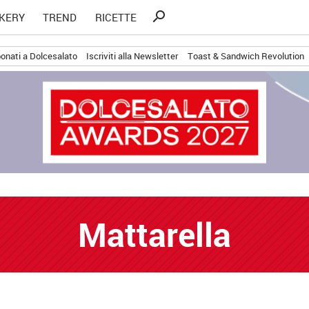
Ricerca
search
KERY
TREND
RICETTE
per:
onati a Dolcesalato
Iscriviti alla Newsletter
Toast & Sandwich Revolution
Mattarella