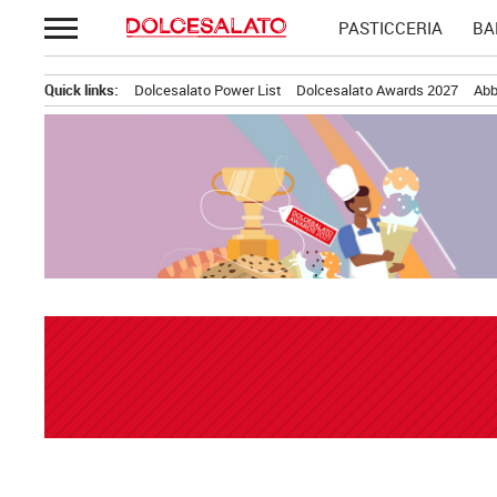
Passa
PASTICCERIA
BA
al
contenuto
Quick links:
Dolcesalato Power List
Dolcesalato Awards 2027
Abb