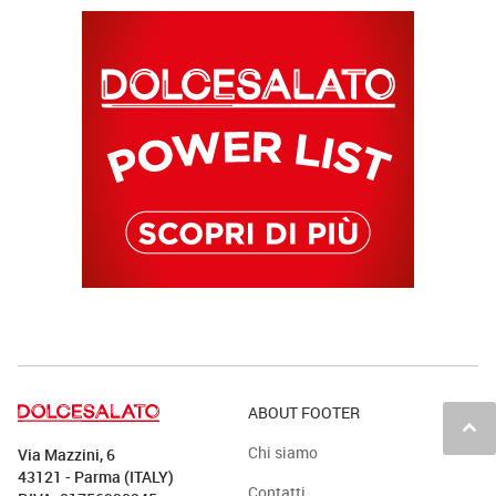
ABOUT FOOTER
keyboard_arrow_up
Chi siamo
Via Mazzini, 6
43121 - Parma (ITALY)
Contatti