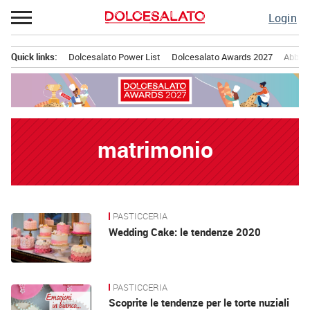
Passa
Login
al
contenuto
Quick links:
Dolcesalato Power List
Dolcesalato Awards 2027
Abbona
Menu principale
matrimonio
PASTICCERIA
News
Wedding Cake: le tendenze 2020
PASTICCERIA
Scoprite le tendenze per le torte nuziali