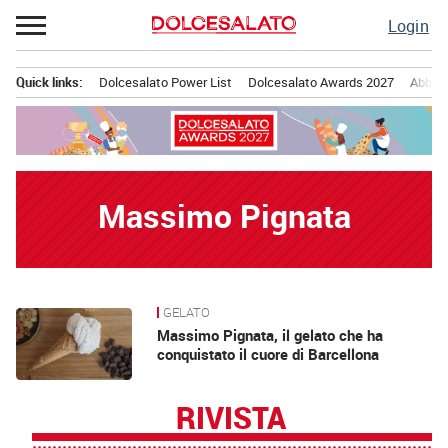
Passa
Login
al
contenuto
Quick links:
Dolcesalato Power List
Dolcesalato Awards 2027
Abbona
Menu principale
Massimo Pignata
GELATO
News
Massimo Pignata, il gelato che ha
conquistato il cuore di Barcellona
RIVISTA