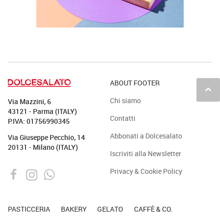
ABOUT FOOTER
keyboard_arrow_up
Chi siamo
Via Mazzini, 6
43121 - Parma (ITALY)
Contatti
P.IVA: 01756990345
Abbonati a Dolcesalato
Via Giuseppe Pecchio, 14
20131 - Milano (ITALY)
Iscriviti alla Newsletter
Privacy & Cookie Policy
PASTICCERIA
BAKERY
GELATO
CAFFÈ & CO.