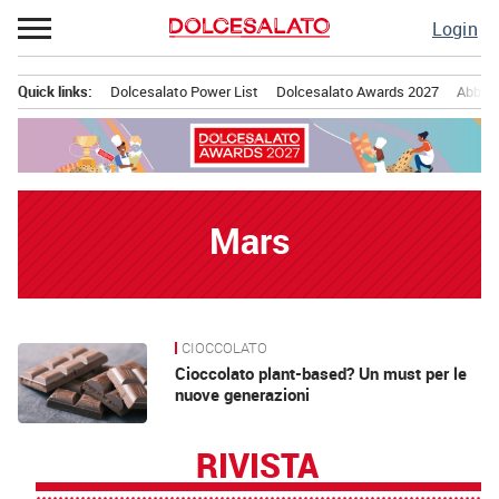
Passa
Login
al
contenuto
Quick links:
Dolcesalato Power List
Dolcesalato Awards 2027
Abbona
Menu principale
Mars
CIOCCOLATO
News
Cioccolato plant-based? Un must per le
nuove generazioni
RIVISTA