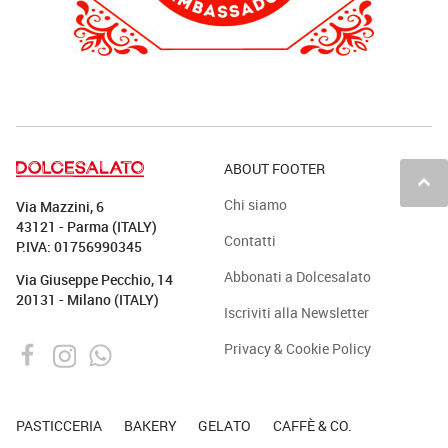
ABOUT FOOTER
keyboard_arrow_up
Chi siamo
Via Mazzini, 6
43121 - Parma (ITALY)
Contatti
P.IVA: 01756990345
Abbonati a Dolcesalato
Via Giuseppe Pecchio, 14
20131 - Milano (ITALY)
Iscriviti alla Newsletter
Privacy & Cookie Policy
PASTICCERIA
BAKERY
GELATO
CAFFÈ & CO.