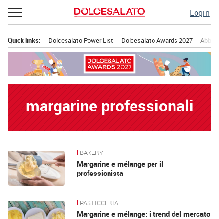
Passa
Login
al
contenuto
Quick links:
Dolcesalato Power List
Dolcesalato Awards 2027
Abbona
Menu principale
margarine professionali
BAKERY
News
Margarine e mélange per il
professionista
PASTICCERIA
Margarine e mélange: i trend del mercato