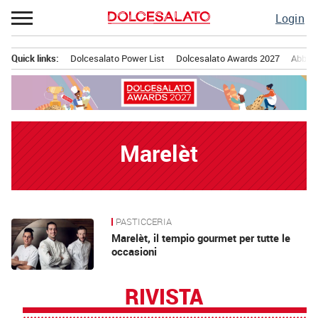
Passa
Login
al
contenuto
Quick links:
Dolcesalato Power List
Dolcesalato Awards 2027
Abbona
Menu principale
Marelèt
PASTICCERIA
News
Marelèt, il tempio gourmet per tutte le
occasioni
RIVISTA