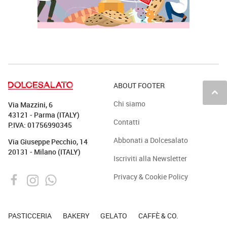
ABOUT FOOTER
keyboard_arrow_up
Chi siamo
Via Mazzini, 6
43121 - Parma (ITALY)
Contatti
P.IVA: 01756990345
Abbonati a Dolcesalato
Via Giuseppe Pecchio, 14
20131 - Milano (ITALY)
Iscriviti alla Newsletter
Privacy & Cookie Policy
PASTICCERIA
BAKERY
GELATO
CAFFÈ & CO.