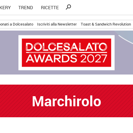
Ricerca
search
KERY
TREND
RICETTE
per:
onati a Dolcesalato
Iscriviti alla Newsletter
Toast & Sandwich Revolution
Marchirolo