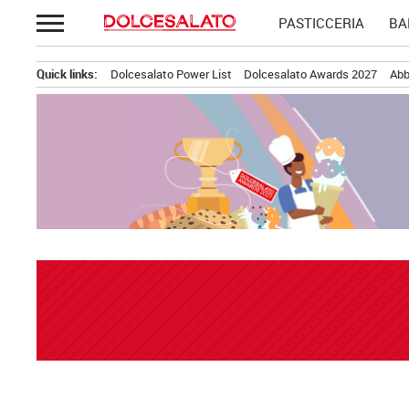
Passa
PASTICCERIA
BA
al
contenuto
Quick links:
Dolcesalato Power List
Dolcesalato Awards 2027
Abb