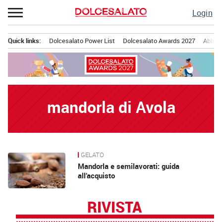
Passa
Login
al
contenuto
Quick links:
Dolcesalato Power List
Dolcesalato Awards 2027
Abbona
Menu principale
mandorla di Avola
GELATO
News
Mandorla e semilavorati: guida
all’acquisto
RIVISTA