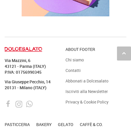
ABOUT FOOTER
keyboard_arrow_up
Chi siamo
Via Mazzini, 6
43121 - Parma (ITALY)
Contatti
P.IVA: 01756990345
Abbonati a Dolcesalato
Via Giuseppe Pecchio, 14
20131 - Milano (ITALY)
Iscriviti alla Newsletter
Privacy & Cookie Policy
PASTICCERIA
BAKERY
GELATO
CAFFÈ & CO.