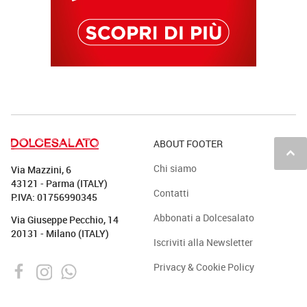
ABOUT FOOTER
keyboard_arrow_up
Chi siamo
Via Mazzini, 6
43121 - Parma (ITALY)
Contatti
P.IVA: 01756990345
Abbonati a Dolcesalato
Via Giuseppe Pecchio, 14
20131 - Milano (ITALY)
Iscriviti alla Newsletter
Privacy & Cookie Policy