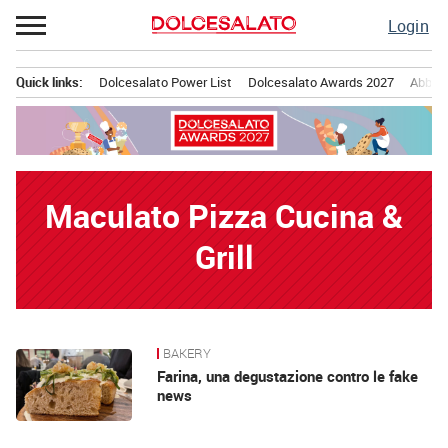
Passa
Login
al
contenuto
Quick links:
Dolcesalato Power List
Dolcesalato Awards 2027
Abbona
Menu principale
Maculato Pizza Cucina &
Grill
BAKERY
News
Farina, una degustazione contro le fake
news