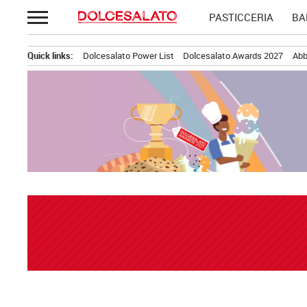
Passa
PASTICCERIA
BA
al
contenuto
Quick links:
Dolcesalato Power List
Dolcesalato Awards 2027
Abb