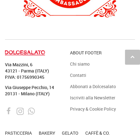
ABOUT FOOTER
keyboard_arrow_up
Chi siamo
Via Mazzini, 6
43121 - Parma (ITALY)
Contatti
P.IVA: 01756990345
Abbonati a Dolcesalato
Via Giuseppe Pecchio, 14
20131 - Milano (ITALY)
Iscriviti alla Newsletter
Privacy & Cookie Policy
PASTICCERIA
BAKERY
GELATO
CAFFÈ & CO.