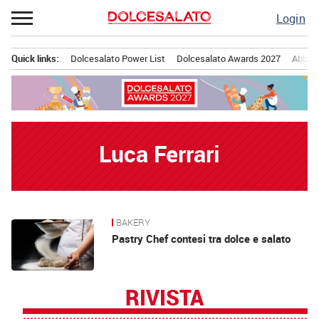
Passa
Login
al
contenuto
Quick links:
Dolcesalato Power List
Dolcesalato Awards 2027
Abbona
Menu principale
Luca Ferrari
BAKERY
News
Pastry Chef contesi tra dolce e salato
RIVISTA