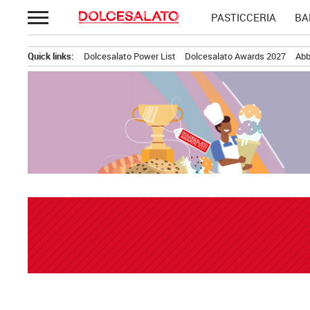
Passa
PASTICCERIA
BA
al
contenuto
Quick links:
Dolcesalato Power List
Dolcesalato Awards 2027
Abb