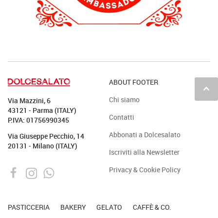
ABOUT FOOTER
keyboard_arrow_up
Chi siamo
Via Mazzini, 6
43121 - Parma (ITALY)
Contatti
P.IVA: 01756990345
Abbonati a Dolcesalato
Via Giuseppe Pecchio, 14
20131 - Milano (ITALY)
Iscriviti alla Newsletter
Privacy & Cookie Policy
PASTICCERIA
BAKERY
GELATO
CAFFÈ & CO.