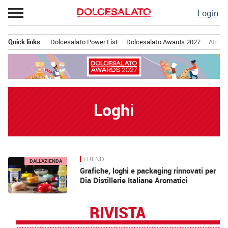
Passa
Login
al
contenuto
Quick links:
Dolcesalato Power List
Dolcesalato Awards 2027
Abbona
Menu principale
Loghi
TREND
News
DALL’AZIENDA
Grafiche, loghi e packaging rinnovati per
Dia Distillerie Italiane Aromatici
RIVISTA