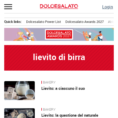
Passa
Login
al
contenuto
Quick links:
Dolcesalato Power List
Dolcesalato Awards 2027
Abbona
Menu principale
lievito di birra
BAKERY
News
Lievito: a ciascuno il suo
BAKERY
Lievito: la questione del naturale