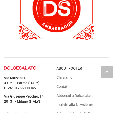
ABOUT FOOTER
keyboard_arrow_up
Chi siamo
Via Mazzini, 6
43121 - Parma (ITALY)
Contatti
P.IVA: 01756990345
Abbonati a Dolcesalato
Via Giuseppe Pecchio, 14
20131 - Milano (ITALY)
Iscriviti alla Newsletter