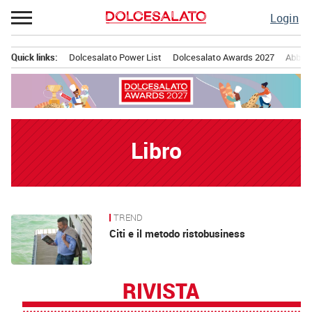
Passa
Login
al
contenuto
Quick links:
Dolcesalato Power List
Dolcesalato Awards 2027
Abbona
Menu principale
Libro
TREND
News
Citi e il metodo ristobusiness
RIVISTA