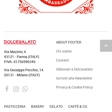
ABOUT FOOTER
keyboard_arrow_up
Chi siamo
Via Mazzini, 6
43121 - Parma (ITALY)
Contatti
P.IVA: 01756990345
Abbonati a Dolcesalato
Via Giuseppe Pecchio, 14
20131 - Milano (ITALY)
Iscriviti alla Newsletter
Privacy & Cookie Policy
PASTICCERIA
BAKERY
GELATO
CAFFÈ & CO.