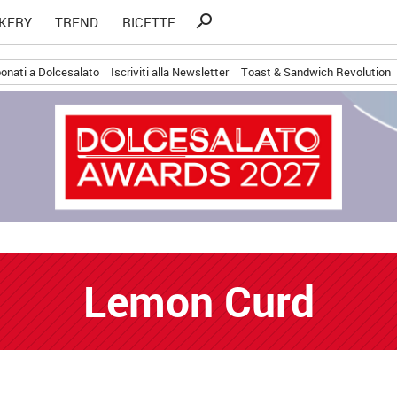
Ricerca
search
KERY
TREND
RICETTE
per:
onati a Dolcesalato
Iscriviti alla Newsletter
Toast & Sandwich Revolution
Lemon Curd