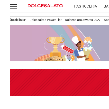
Passa
PASTICCERIA
BA
al
contenuto
Quick links:
Dolcesalato Power List
Dolcesalato Awards 2027
Abb