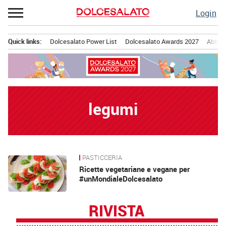
Passa
Login
al
contenuto
Quick links:
Dolcesalato Power List
Dolcesalato Awards 2027
Abbona
Menu principale
legumi
PASTICCERIA
News
Ricette vegetariane e vegane per
#unMondialeDolcesalato
RIVISTA