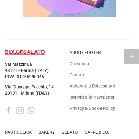
ABOUT FOOTER
keyboard_arrow_up
Chi siamo
Via Mazzini, 6
43121 - Parma (ITALY)
Contatti
P.IVA: 01756990345
Abbonati a Dolcesalato
Via Giuseppe Pecchio, 14
20131 - Milano (ITALY)
Iscriviti alla Newsletter
Privacy & Cookie Policy
PASTICCERIA
BAKERY
GELATO
CAFFÈ & CO.