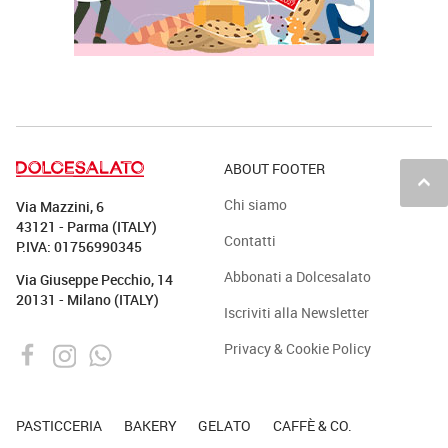
ABOUT FOOTER
keyboard_arrow_up
Chi siamo
Via Mazzini, 6
43121 - Parma (ITALY)
Contatti
P.IVA: 01756990345
Abbonati a Dolcesalato
Via Giuseppe Pecchio, 14
20131 - Milano (ITALY)
Iscriviti alla Newsletter
Privacy & Cookie Policy
PASTICCERIA
BAKERY
GELATO
CAFFÈ & CO.