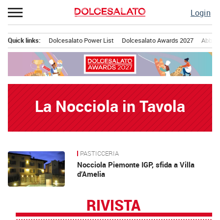
Passa
Login
al
contenuto
Quick links:
Dolcesalato Power List
Dolcesalato Awards 2027
Abbona
Menu principale
La Nocciola in Tavola
PASTICCERIA
News
Nocciola Piemonte IGP, sfida a Villa
d’Amelia
RIVISTA