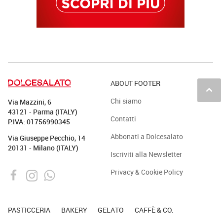
ABOUT FOOTER
keyboard_arrow_up
Chi siamo
Via Mazzini, 6
43121 - Parma (ITALY)
Contatti
P.IVA: 01756990345
Abbonati a Dolcesalato
Via Giuseppe Pecchio, 14
20131 - Milano (ITALY)
Iscriviti alla Newsletter
Privacy & Cookie Policy
PASTICCERIA
BAKERY
GELATO
CAFFÈ & CO.