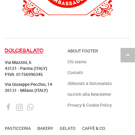
ABOUT FOOTER
keyboard_arrow_up
Chi siamo
Via Mazzini, 6
43121 - Parma (ITALY)
Contatti
P.IVA: 01756990345
Abbonati a Dolcesalato
Via Giuseppe Pecchio, 14
20131 - Milano (ITALY)
Iscriviti alla Newsletter
Privacy & Cookie Policy
PASTICCERIA
BAKERY
GELATO
CAFFÈ & CO.