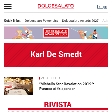
Passa
Login
al
contenuto
Quick links:
Dolcesalato Power List
Dolcesalato Awards 2027
Abbona
Menu principale
Karl De Smedt
PASTICCERIA
News
“Michelin Star Revelation 2019”:
Puratos si fa sponsor
RIVISTA