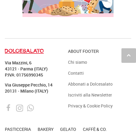
ABOUT FOOTER
keyboard_arrow_up
Chi siamo
Via Mazzini, 6
43121 - Parma (ITALY)
Contatti
P.IVA: 01756990345
Abbonati a Dolcesalato
Via Giuseppe Pecchio, 14
20131 - Milano (ITALY)
Iscriviti alla Newsletter
Privacy & Cookie Policy
PASTICCERIA
BAKERY
GELATO
CAFFÈ & CO.