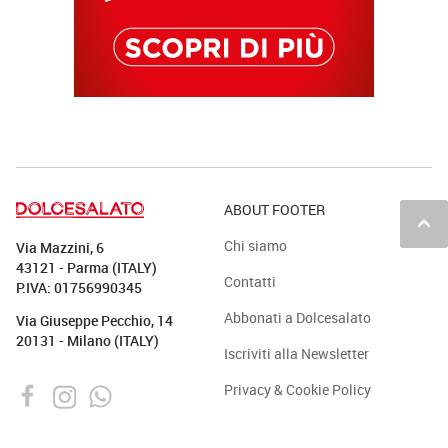
ABOUT FOOTER
keyboard_arrow_up
Chi siamo
Via Mazzini, 6
43121 - Parma (ITALY)
Contatti
P.IVA: 01756990345
Abbonati a Dolcesalato
Via Giuseppe Pecchio, 14
20131 - Milano (ITALY)
Iscriviti alla Newsletter
Privacy & Cookie Policy