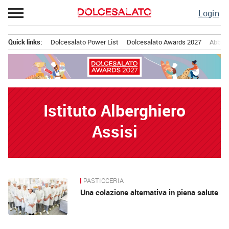
Passa
Login
al
contenuto
Quick links:
Dolcesalato Power List
Dolcesalato Awards 2027
Abbona
Menu principale
Istituto Alberghiero
Assisi
PASTICCERIA
News
Una colazione alternativa in piena salute