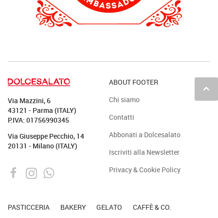
ABOUT FOOTER
keyboard_arrow_up
Chi siamo
Via Mazzini, 6
43121 - Parma (ITALY)
Contatti
P.IVA: 01756990345
Abbonati a Dolcesalato
Via Giuseppe Pecchio, 14
20131 - Milano (ITALY)
Iscriviti alla Newsletter
Privacy & Cookie Policy
PASTICCERIA
BAKERY
GELATO
CAFFÈ & CO.