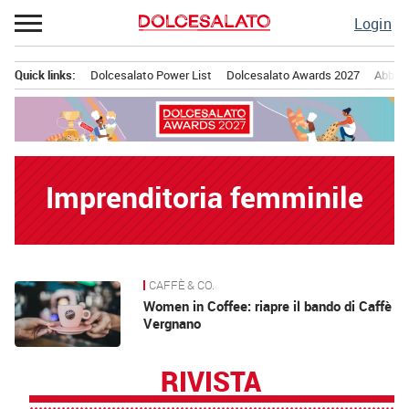
Passa
Login
al
contenuto
Quick links:
Dolcesalato Power List
Dolcesalato Awards 2027
Abbona
Menu principale
Imprenditoria femminile
CAFFÈ & CO.
News
Women in Coffee: riapre il bando di Caffè
Vergnano
RIVISTA