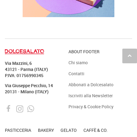
ABOUT FOOTER
keyboard_arrow_up
Chi siamo
Via Mazzini, 6
43121 - Parma (ITALY)
Contatti
P.IVA: 01756990345
Abbonati a Dolcesalato
Via Giuseppe Pecchio, 14
20131 - Milano (ITALY)
Iscriviti alla Newsletter
Privacy & Cookie Policy
PASTICCERIA
BAKERY
GELATO
CAFFÈ & CO.