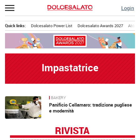
Passa
Login
al
contenuto
Quick links:
Dolcesalato Power List
Dolcesalato Awards 2027
Abbona
Menu principale
Impastatrice
BAKERY
News
Panificio Cellamaro: tradizione pugliese
e modernità
RIVISTA