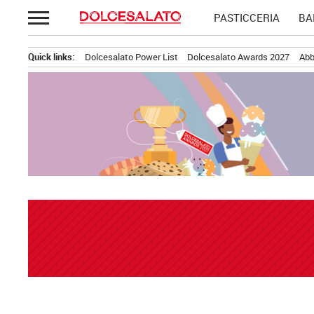
Passa
PASTICCERIA
BA
al
contenuto
Quick links:
Dolcesalato Power List
Dolcesalato Awards 2027
Abb