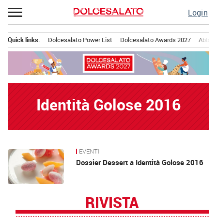
Passa
Login
al
contenuto
Quick links:
Dolcesalato Power List
Dolcesalato Awards 2027
Abbona
Menu principale
Identità Golose 2016
EVENTI
News
Dossier Dessert a Identità Golose 2016
RIVISTA