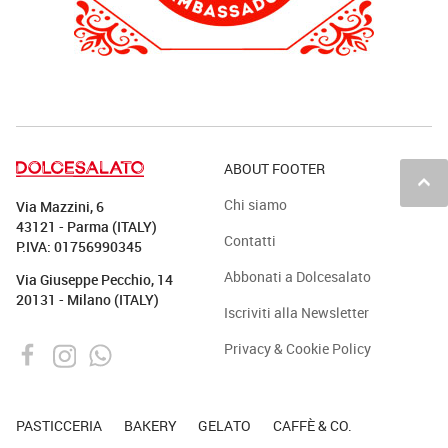
ABOUT FOOTER
keyboard_arrow_up
Chi siamo
Via Mazzini, 6
43121 - Parma (ITALY)
Contatti
P.IVA: 01756990345
Abbonati a Dolcesalato
Via Giuseppe Pecchio, 14
20131 - Milano (ITALY)
Iscriviti alla Newsletter
Privacy & Cookie Policy
PASTICCERIA
BAKERY
GELATO
CAFFÈ & CO.