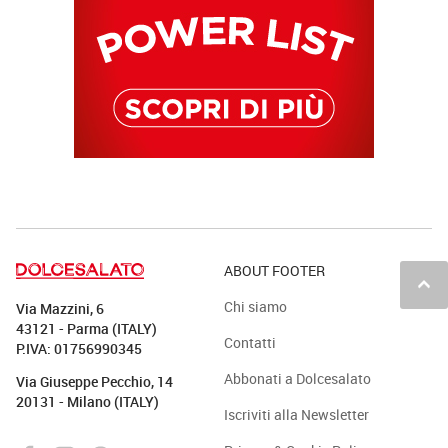
ABOUT FOOTER
keyboard_arrow_up
Chi siamo
Via Mazzini, 6
43121 - Parma (ITALY)
Contatti
P.IVA: 01756990345
Abbonati a Dolcesalato
Via Giuseppe Pecchio, 14
20131 - Milano (ITALY)
Iscriviti alla Newsletter