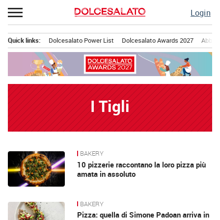
Passa
Login
al
contenuto
Quick links:
Dolcesalato Power List
Dolcesalato Awards 2027
Abbona
Menu principale
I Tigli
BAKERY
News
10 pizzerie raccontano la loro pizza più
amata in assoluto
BAKERY
Pizza: quella di Simone Padoan arriva in