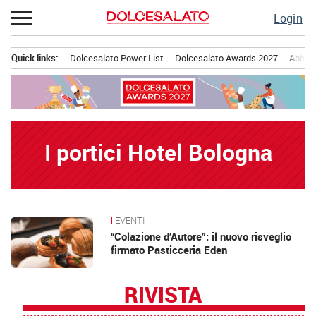
Passa
Login
al
contenuto
Quick links:
Dolcesalato Power List
Dolcesalato Awards 2027
Abbona
Menu principale
I portici Hotel Bologna
EVENTI
News
“Colazione d’Autore”: il nuovo risveglio
firmato Pasticceria Eden
RIVISTA