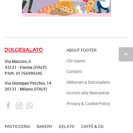
ABOUT FOOTER
keyboard_arrow_up
Chi siamo
Via Mazzini, 6
43121 - Parma (ITALY)
Contatti
P.IVA: 01756990345
Abbonati a Dolcesalato
Via Giuseppe Pecchio, 14
20131 - Milano (ITALY)
Iscriviti alla Newsletter
Privacy & Cookie Policy
PASTICCERIA
BAKERY
GELATO
CAFFÈ & CO.