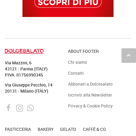
ABOUT FOOTER
keyboard_arrow_up
Chi siamo
Via Mazzini, 6
43121 - Parma (ITALY)
Contatti
P.IVA: 01756990345
Abbonati a Dolcesalato
Via Giuseppe Pecchio, 14
20131 - Milano (ITALY)
Iscriviti alla Newsletter
Privacy & Cookie Policy
PASTICCERIA
BAKERY
GELATO
CAFFÈ & CO.