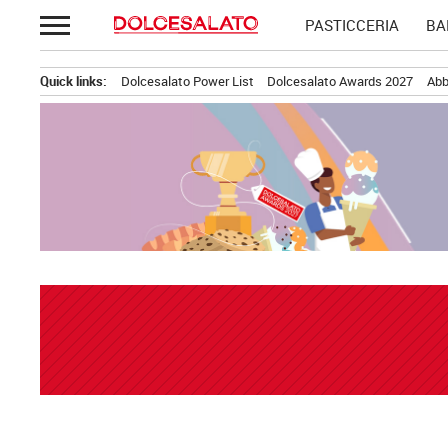
Passa
PASTICCERIA
BA
al
contenuto
Quick links:
Dolcesalato Power List
Dolcesalato Awards 2027
Abb