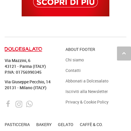
ABOUT FOOTER
keyboard_arrow_up
Chi siamo
Via Mazzini, 6
43121 - Parma (ITALY)
Contatti
P.IVA: 01756990345
Abbonati a Dolcesalato
Via Giuseppe Pecchio, 14
20131 - Milano (ITALY)
Iscriviti alla Newsletter
Privacy & Cookie Policy
PASTICCERIA
BAKERY
GELATO
CAFFÈ & CO.