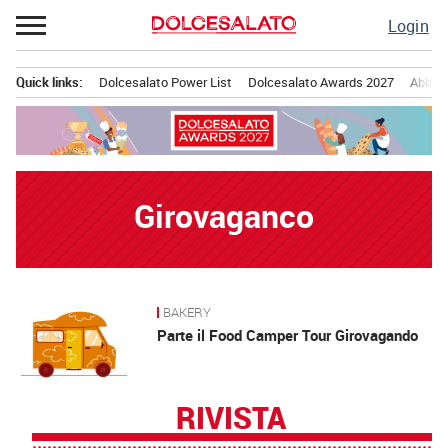
Passa
Login
al
contenuto
Quick links:
Dolcesalato Power List
Dolcesalato Awards 2027
Abbona
Menu principale
Girovaganco
BAKERY
News
Parte il Food Camper Tour Girovagando
RIVISTA