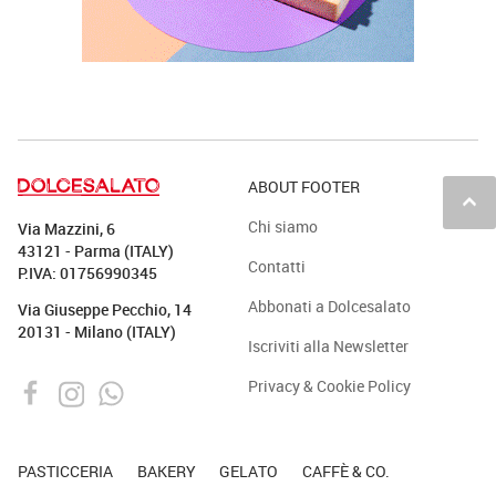
ABOUT FOOTER
keyboard_arrow_up
Chi siamo
Via Mazzini, 6
43121 - Parma (ITALY)
Contatti
P.IVA: 01756990345
Abbonati a Dolcesalato
Via Giuseppe Pecchio, 14
20131 - Milano (ITALY)
Iscriviti alla Newsletter
Privacy & Cookie Policy
PASTICCERIA
BAKERY
GELATO
CAFFÈ & CO.