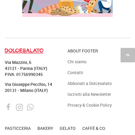
ABOUT FOOTER
keyboard_arrow_up
Chi siamo
Via Mazzini, 6
43121 - Parma (ITALY)
Contatti
P.IVA: 01756990345
Abbonati a Dolcesalato
Via Giuseppe Pecchio, 14
20131 - Milano (ITALY)
Iscriviti alla Newsletter
Privacy & Cookie Policy
PASTICCERIA
BAKERY
GELATO
CAFFÈ & CO.