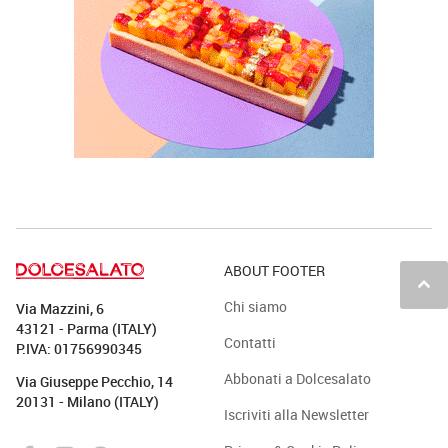
ABOUT FOOTER
keyboard_arrow_up
Chi siamo
Via Mazzini, 6
43121 - Parma (ITALY)
Contatti
P.IVA: 01756990345
Abbonati a Dolcesalato
Via Giuseppe Pecchio, 14
20131 - Milano (ITALY)
Iscriviti alla Newsletter