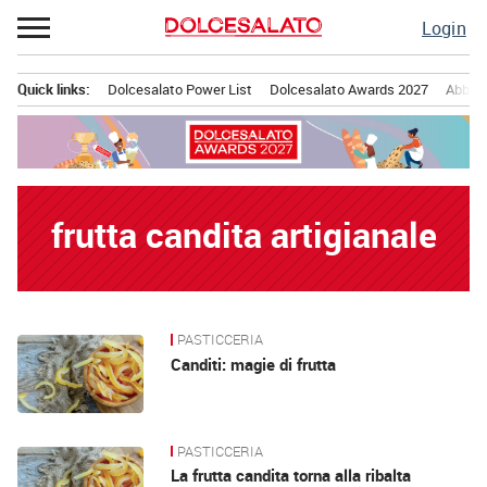
Passa
Login
al
contenuto
Quick links:
Dolcesalato Power List
Dolcesalato Awards 2027
Abbona
Menu principale
frutta candita artigianale
PASTICCERIA
News
Canditi: magie di frutta
PASTICCERIA
La frutta candita torna alla ribalta