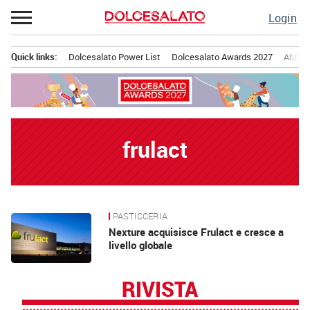
Passa
Login
al
contenuto
Quick links:
Dolcesalato Power List
Dolcesalato Awards 2027
Abbona
Menu principale
frulact
PASTICCERIA
News
Nexture acquisisce Frulact e cresce a
livello globale
RIVISTA