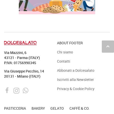
ABOUT FOOTER
keyboard_arrow_up
Chi siamo
Via Mazzini, 6
43121 - Parma (ITALY)
Contatti
P.IVA: 01756990345
Abbonati a Dolcesalato
Via Giuseppe Pecchio, 14
20131 - Milano (ITALY)
Iscriviti alla Newsletter
Privacy & Cookie Policy
PASTICCERIA
BAKERY
GELATO
CAFFÈ & CO.