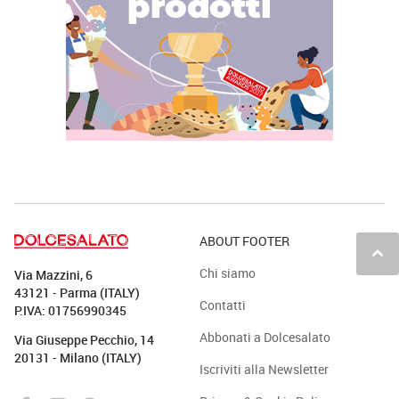
ABOUT FOOTER
keyboard_arrow_up
Chi siamo
Via Mazzini, 6
43121 - Parma (ITALY)
Contatti
P.IVA: 01756990345
Abbonati a Dolcesalato
Via Giuseppe Pecchio, 14
20131 - Milano (ITALY)
Iscriviti alla Newsletter