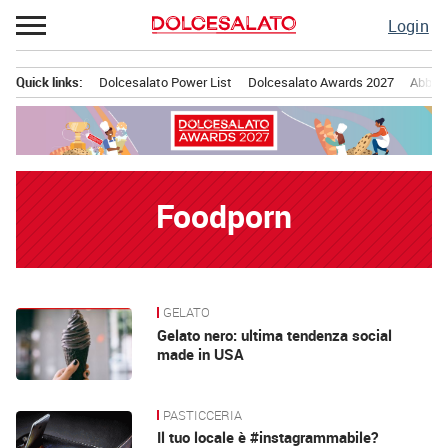
Passa
Login
al
contenuto
Quick links:
Dolcesalato Power List
Dolcesalato Awards 2027
Abbona
Menu principale
Foodporn
GELATO
News
Gelato nero: ultima tendenza social
made in USA
PASTICCERIA
Il tuo locale è #instagrammabile?