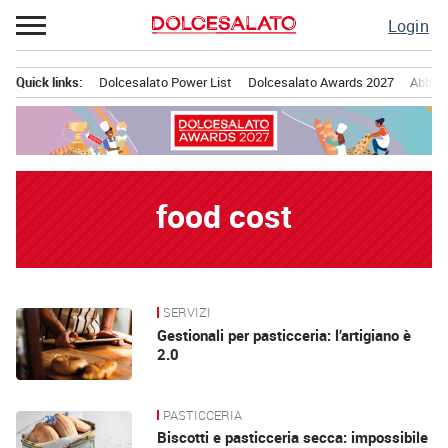
Passa
Login
al
contenuto
Quick links:
Dolcesalato Power List
Dolcesalato Awards 2027
Abbona
Menu principale
food cost
SERVIZI
News
Gestionali per pasticceria: l’artigiano è
2.0
PASTICCERIA
Biscotti e pasticceria secca: impossibile