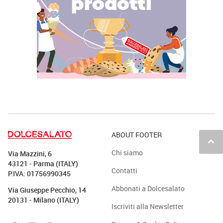
ABOUT FOOTER
keyboard_arrow_up
Chi siamo
Via Mazzini, 6
43121 - Parma (ITALY)
Contatti
P.IVA: 01756990345
Abbonati a Dolcesalato
Via Giuseppe Pecchio, 14
20131 - Milano (ITALY)
Iscriviti alla Newsletter