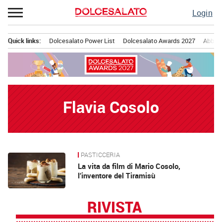
Passa
Login
al
contenuto
Quick links:
Dolcesalato Power List
Dolcesalato Awards 2027
Abbona
Menu principale
Flavia Cosolo
PASTICCERIA
News
La vita da film di Mario Cosolo,
l’inventore del Tiramisù
RIVISTA