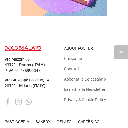
ABOUT FOOTER
keyboard_arrow_up
Chi siamo
Via Mazzini, 6
43121 - Parma (ITALY)
Contatti
P.IVA: 01756990345
Abbonati a Dolcesalato
Via Giuseppe Pecchio, 14
20131 - Milano (ITALY)
Iscriviti alla Newsletter
Privacy & Cookie Policy
PASTICCERIA
BAKERY
GELATO
CAFFÈ & CO.