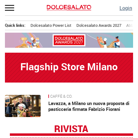
Passa
Login
al
contenuto
Quick links:
Dolcesalato Power List
Dolcesalato Awards 2027
Abbona
Menu principale
Flagship Store Milano
CAFFÈ & CO.
News
Lavazza, a Milano un nuova proposta di
pasticceria firmata Fabrizio Fiorani
RIVISTA