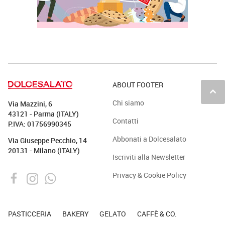
ABOUT FOOTER
keyboard_arrow_up
Chi siamo
Via Mazzini, 6
43121 - Parma (ITALY)
Contatti
P.IVA: 01756990345
Abbonati a Dolcesalato
Via Giuseppe Pecchio, 14
20131 - Milano (ITALY)
Iscriviti alla Newsletter
Privacy & Cookie Policy
PASTICCERIA
BAKERY
GELATO
CAFFÈ & CO.