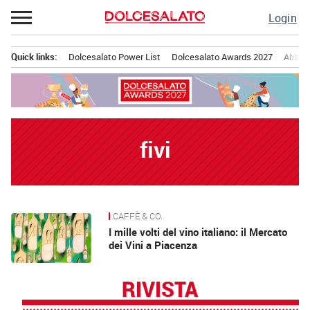
Passa
Login
al
contenuto
Quick links:
Dolcesalato Power List
Dolcesalato Awards 2027
Abbona
Menu principale
fivi
CAFFÈ & CO.
News
I mille volti del vino italiano: il Mercato
dei Vini a Piacenza
RIVISTA