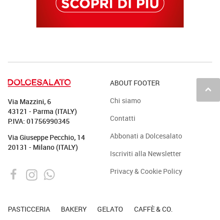
ABOUT FOOTER
keyboard_arrow_up
Chi siamo
Via Mazzini, 6
43121 - Parma (ITALY)
Contatti
P.IVA: 01756990345
Abbonati a Dolcesalato
Via Giuseppe Pecchio, 14
20131 - Milano (ITALY)
Iscriviti alla Newsletter
Privacy & Cookie Policy
PASTICCERIA
BAKERY
GELATO
CAFFÈ & CO.