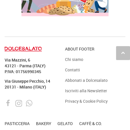
ABOUT FOOTER
keyboard_arrow_up
Chi siamo
Via Mazzini, 6
43121 - Parma (ITALY)
Contatti
P.IVA: 01756990345
Abbonati a Dolcesalato
Via Giuseppe Pecchio, 14
20131 - Milano (ITALY)
Iscriviti alla Newsletter
Privacy & Cookie Policy
PASTICCERIA
BAKERY
GELATO
CAFFÈ & CO.