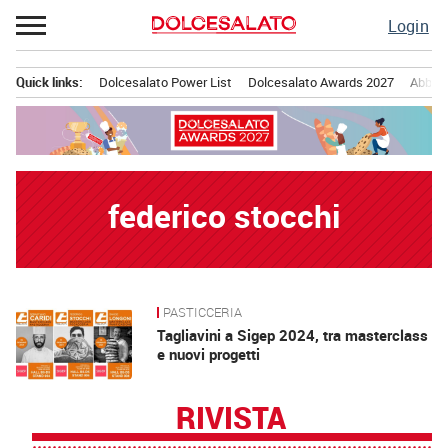
Passa
Login
al
contenuto
Quick links:
Dolcesalato Power List
Dolcesalato Awards 2027
Abbona
Menu principale
federico stocchi
PASTICCERIA
News
Tagliavini a Sigep 2024, tra masterclass
e nuovi progetti
RIVISTA