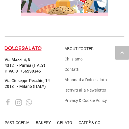
ABOUT FOOTER
keyboard_arrow_up
Chi siamo
Via Mazzini, 6
43121 - Parma (ITALY)
Contatti
P.IVA: 01756990345
Abbonati a Dolcesalato
Via Giuseppe Pecchio, 14
20131 - Milano (ITALY)
Iscriviti alla Newsletter
Privacy & Cookie Policy
PASTICCERIA
BAKERY
GELATO
CAFFÈ & CO.