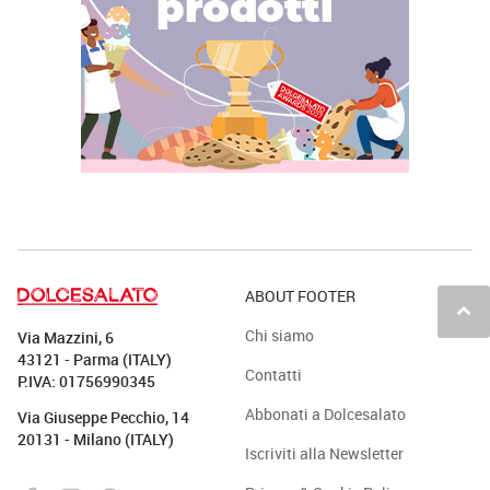
ABOUT FOOTER
keyboard_arrow_up
Chi siamo
Via Mazzini, 6
43121 - Parma (ITALY)
Contatti
P.IVA: 01756990345
Abbonati a Dolcesalato
Via Giuseppe Pecchio, 14
20131 - Milano (ITALY)
Iscriviti alla Newsletter