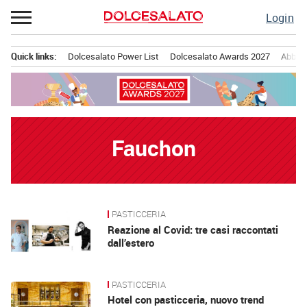
Passa
Login
al
contenuto
Quick links:
Dolcesalato Power List
Dolcesalato Awards 2027
Abbona
Menu principale
Fauchon
PASTICCERIA
News
Reazione al Covid: tre casi raccontati
dall’estero
PASTICCERIA
Hotel con pasticceria, nuovo trend