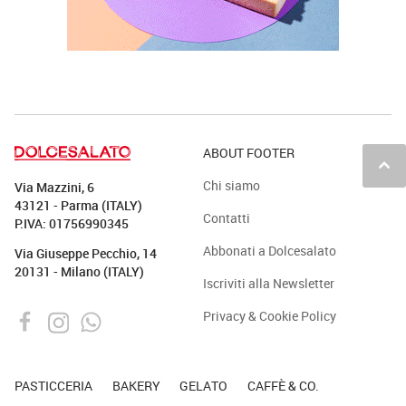
ABOUT FOOTER
keyboard_arrow_up
Chi siamo
Via Mazzini, 6
43121 - Parma (ITALY)
Contatti
P.IVA: 01756990345
Abbonati a Dolcesalato
Via Giuseppe Pecchio, 14
20131 - Milano (ITALY)
Iscriviti alla Newsletter
Privacy & Cookie Policy
PASTICCERIA
BAKERY
GELATO
CAFFÈ & CO.