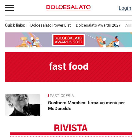
Passa
Login
al
contenuto
Quick links:
Dolcesalato Power List
Dolcesalato Awards 2027
Abbona
Menu principale
fast food
PASTICCERIA
News
Gualtiero Marchesi firma un menù per
McDonald’s
RIVISTA