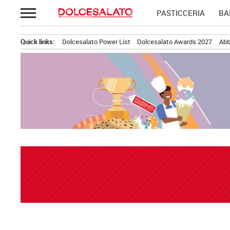
Passa
PASTICCERIA
BA
al
contenuto
Quick links:
Dolcesalato Power List
Dolcesalato Awards 2027
Abb