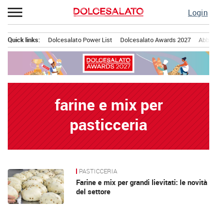
Passa
Login
al
contenuto
Quick links:
Dolcesalato Power List
Dolcesalato Awards 2027
Abbona
Menu principale
farine e mix per
pasticceria
PASTICCERIA
News
Farine e mix per grandi lievitati: le novità
del settore