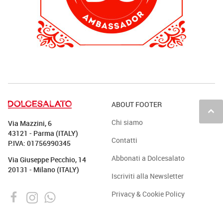
ABOUT FOOTER
keyboard_arrow_up
Chi siamo
Via Mazzini, 6
43121 - Parma (ITALY)
Contatti
P.IVA: 01756990345
Abbonati a Dolcesalato
Via Giuseppe Pecchio, 14
20131 - Milano (ITALY)
Iscriviti alla Newsletter
Privacy & Cookie Policy