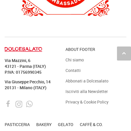
ABOUT FOOTER
keyboard_arrow_up
Chi siamo
Via Mazzini, 6
43121 - Parma (ITALY)
Contatti
P.IVA: 01756990345
Abbonati a Dolcesalato
Via Giuseppe Pecchio, 14
20131 - Milano (ITALY)
Iscriviti alla Newsletter
Privacy & Cookie Policy
PASTICCERIA
BAKERY
GELATO
CAFFÈ & CO.