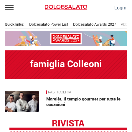
Passa
Login
al
contenuto
Quick links:
Dolcesalato Power List
Dolcesalato Awards 2027
Abbona
Menu principale
famiglia Colleoni
PASTICCERIA
News
Marelèt, il tempio gourmet per tutte le
occasioni
RIVISTA