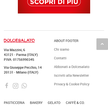
ABOUT FOOTER
keyboard_arrow_up
Chi siamo
Via Mazzini, 6
43121 - Parma (ITALY)
Contatti
P.IVA: 01756990345
Abbonati a Dolcesalato
Via Giuseppe Pecchio, 14
20131 - Milano (ITALY)
Iscriviti alla Newsletter
Privacy & Cookie Policy
PASTICCERIA
BAKERY
GELATO
CAFFÈ & CO.